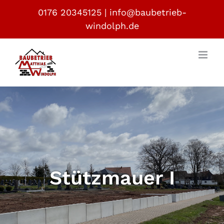
Zum
0176 20345125
|
info@baubetrieb-
Inhalt
windolph.de
springen
Stützmauer I