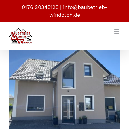
Zum
0176 20345125
|
info@baubetrieb-
Inhalt
windolph.de
springen